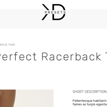
RBACK TANK
Login
Register
Perfect Racerback
ИМЯ ПОЛЬЗОВАТЕЛЯ ИЛИ EMAIL
*
EM
Сс
ПАРОЛЬ
*
SHORT DESCRIPTION
от
Pellentesque habitant 
Ва
fames ac turpis egesta
дл
ЗАПОМНИТЬ МЕНЯ