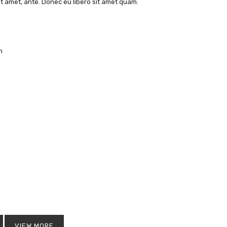
sit amet, ante. Donec eu libero sit amet quam.
 сайте и не будут переданы третьим лицам в
политика
ответствии с правилами описанными в файле
онфиденциальности
.
n
РЕГИСТРАЦИЯ
VIEW MORE