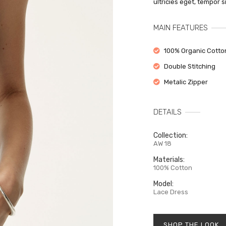
ultricies eget, tempor 
на
ВОЙТИ
со
MAIN FEATURES
к
Забыли свой пароль?
100% Organic Cotto
Double Stitching
Metalic Zipper
DETAILS
Collection:
AW 18
Materials:
100% Cotton
Model:
Lace Dress
SHOP THE LOOK