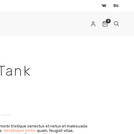
0
 Tank
AIL
*
ылка для установки нового пароля будет
правлена ​​на ваш адрес электронной почты.
morbi tristique senectus et netus et malesuada
ши персональные данные будут использоваться только
s.
Vestibulum tortor
quam, feugiat vitae,
я обработки вашего заказа, поддержки вашей работы