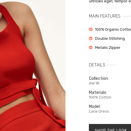
ultricies eget, tempor 
на
ВОЙТИ
со
MAIN FEATURES
к
Забыли свой пароль?
100% Organic Cotto
Double Stitching
Metalic Zipper
DETAILS
Collection:
AW 18
Materials:
100% Cotton
Model:
Lace Dress
SHOP THE LOOK