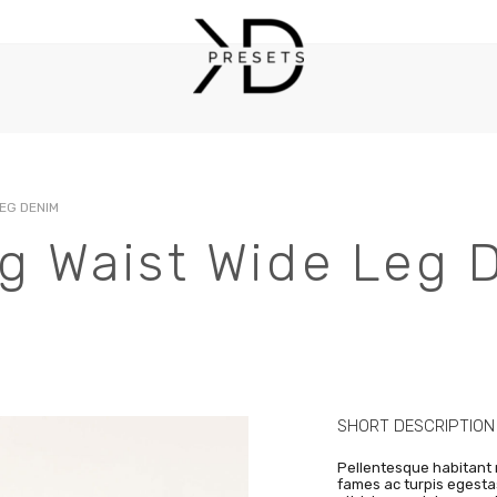
EG DENIM
Login
Register
g Waist Wide Leg 
ИМЯ ПОЛЬЗОВАТЕЛЯ ИЛИ EMAIL
*
EM
Сс
ПАРОЛЬ
*
SHORT DESCRIPTION
от
Pellentesque habitant 
Ва
fames ac turpis egesta
дл
ЗАПОМНИТЬ МЕНЯ