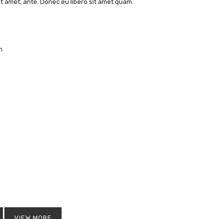
sit amet, ante. Donec eu libero sit amet quam.
 сайте и не будут переданы третьим лицам в
политика
ответствии с правилами описанными в файле
онфиденциальности
.
n
РЕГИСТРАЦИЯ
VIEW MORE