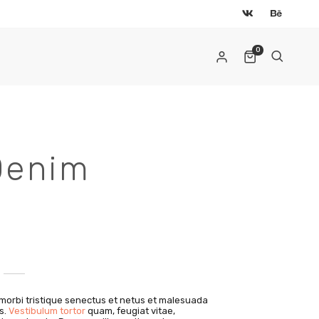
0
Denim
AIL
*
ылка для установки нового пароля будет
правлена ​​на ваш адрес электронной почты.
morbi tristique senectus et netus et malesuada
ши персональные данные будут использоваться только
s.
Vestibulum tortor
quam, feugiat vitae,
я обработки вашего заказа, поддержки вашей работы