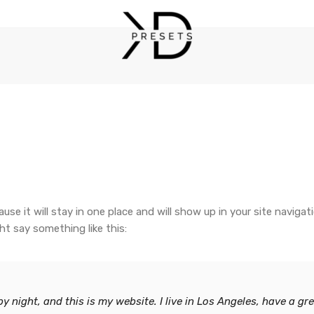
Login
Register
ИМЯ ПОЛЬЗОВАТЕЛЯ ИЛИ EMAIL
*
EM
cause it will stay in one place and will show up in your site navi
ht say something like this:
Сс
ПАРОЛЬ
*
от
Ва
by night, and this is my website. I live in Los Angeles, have a g
дл
ЗАПОМНИТЬ МЕНЯ