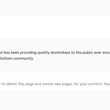
на
ВОЙТИ
со
к
Забыли свой пароль?
has been providing quality doohickeys to the public ever sinc
e Gotham community.
d
to delete this page and create new pages for your content. Hav