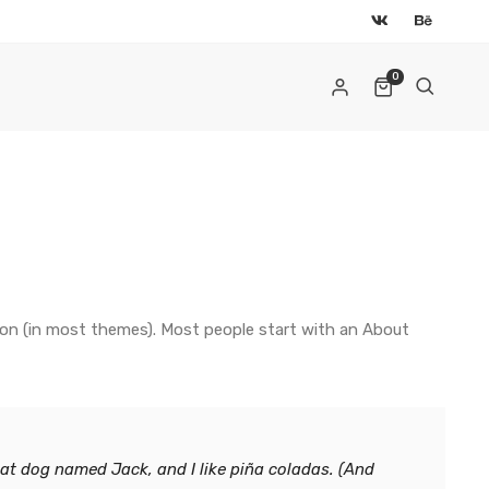
0
AIL
*
gation (in most themes). Most people start with an About
ылка для установки нового пароля будет
правлена ​​на ваш адрес электронной почты.
ши персональные данные будут использоваться только
reat dog named Jack, and I like piña coladas. (And
я обработки вашего заказа, поддержки вашей работы