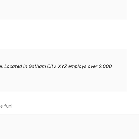
 сайте и не будут переданы третьим лицам в
политика
ответствии с правилами описанными в файле
онфиденциальности
.
РЕГИСТРАЦИЯ
e. Located in Gotham City, XYZ employs over 2,000
e fun!