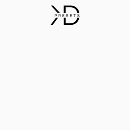
Login
Register
ИМЯ ПОЛЬЗОВАТЕЛЯ ИЛИ EMAIL
*
EM
Сс
ПАРОЛЬ
*
от
Ва
дл
ЗАПОМНИТЬ МЕНЯ
на
ВОЙТИ
со